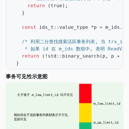
return
(
true
);
}
const
ids_t
::
value_type
*
p
=
m_ids
.
da
     * 如果 id 在 m_ids 数组中, 表明 Rea
return
(
!
std
::
binary_search
(
p
,
p
+
m_
}
事务可见性示意图