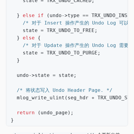
state
=
TRX_UNDO_CACHED
;
}
else
if
(
undo
->
type
==
TRX_UNDO_INSER
/* 对于 Insert 操作产生的 Undo Log 可以
state
=
TRX_UNDO_TO_FREE
;
}
else
{
/* 对于 Update 操作产生的 Undo Log 需要
state
=
TRX_UNDO_TO_PURGE
;
}
undo
->
state
=
state
;
/* 将状态写入 Undo Header Page. */
mlog_write_ulint
(
seg_hdr
+
TRX_UNDO_STA
return
(
undo_page
);
}