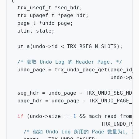
trx_usegf_t
*
seg_hdr
;
trx_upagef_t
*
page_hdr
;
page_t
*
undo_page
;
ulint
state
;
ut_a
(
undo
->
id
<
TRX_RSEG_N_SLOTS
);
/* 获取 Undo Log 的 Header Page. */
undo_page
=
trx_undo_page_get
(
page_id_t
undo
->
pag
seg_hdr
=
undo_page
+
TRX_UNDO_SEG_HDR
;
page_hdr
=
undo_page
+
TRX_UNDO_PAGE_HD
if
(
undo
->
size
==
1
&&
mach_read_from_2
TRX_UNDO_PAG
/* 假如 Undo Log 所用的 Page 数量为1,