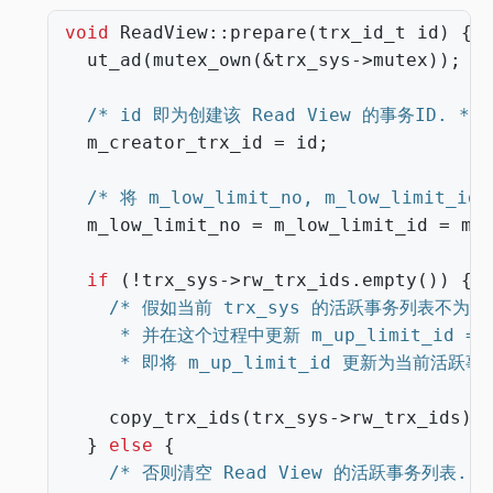
void
ReadView
::
prepare
(
trx_id_t
id
)
{
ut_ad
(
mutex_own
(
&
trx_sys
->
mutex
));
/* id 即为创建该 Read View 的事务ID. */
m_creator_trx_id
=
id
;
/* 将 m_low_limit_no, m_low_limit_
m_low_limit_no
=
m_low_limit_id
=
m_
if
(
!
trx_sys
->
rw_trx_ids
.
empty
())
{
     * 即将 m_up_limit_id 更新为当前活跃事
copy_trx_ids
(
trx_sys
->
rw_trx_ids
);
}
else
{
/* 否则清空 Read View 的活跃事务列表. *