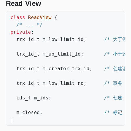
Read View
class
ReadView
{
/* ... */
private
:
trx_id_t
m_low_limit_id
;
/* 大于等
trx_id_t
m_up_limit_id
;
/* 小于这个
trx_id_t
m_creator_trx_id
;
/* 创建该 R
trx_id_t
m_low_limit_no
;
/* 事务 Nu
ids_t
m_ids
;
/* 创建 R
m_closed
;
/* 标记 Re
}