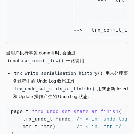
|
-->
|
trx_un
|
-------
|
|
---------------
-->
|
trx_commit_in_
---------------
当用户执行事务 commit 时, 会通过
innobase_commit_low()
一路调用.
trx_write_serialisation_history()
用来处理事
务过程中的 Undo Log 收尾工作,
trx_undo_set_state_at_finish()
用来更新 Insert
和 Update 操作产生的 Undo Log 状态:
page_t
*
trx_undo_set_state_at_finish
(
trx_undo_t
*
undo
,
/*!< in: undo log m
mtr_t
*
mtr
)
/*!< in: mtr */
{