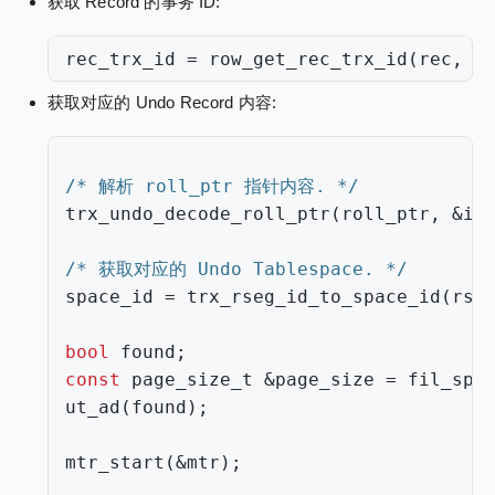
获取 Record 的事务 ID:
rec_trx_id
=
row_get_rec_trx_id
(
rec
,
i
获取对应的 Undo Record 内容:
/* 解析 roll_ptr 指针内容. */
trx_undo_decode_roll_ptr
(
roll_ptr
,
&
is
/* 获取对应的 Undo Tablespace. */
space_id
=
trx_rseg_id_to_space_id
(
rse
bool
found
;
const
page_size_t
&
page_size
=
fil_spa
ut_ad
(
found
);
mtr_start
(
&
mtr
);