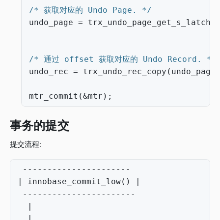
/* 获取对应的 Undo Page. */
undo_page
=
trx_undo_page_get_s_latche
/* 通过 offset 获取对应的 Undo Record. */
undo_rec
=
trx_undo_rec_copy
(
undo_page
mtr_commit
(
&
mtr
);
事务的提交
提交流程:
----------------------
|
innobase_commit_low
()
|
-----------------------
|
|