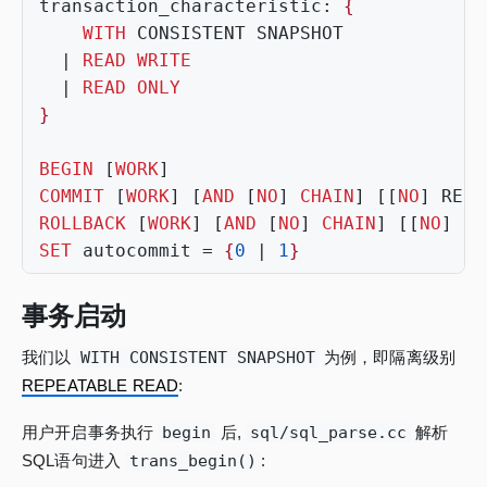
transaction_characteristic
:
{
WITH
CONSISTENT
SNAPSHOT
|
READ
WRITE
|
READ
ONLY
}
BEGIN
[
WORK
]
COMMIT
[
WORK
]
[
AND
[
NO
]
CHAIN
]
[[
NO
]
RELE
ROLLBACK
[
WORK
]
[
AND
[
NO
]
CHAIN
]
[[
NO
]
RE
SET
autocommit
=
{
0
|
1
}
事务启动
我们以
WITH CONSISTENT SNAPSHOT
为例，即隔离级别
REPEATABLE READ
:
用户开启事务执行
begin
后,
sql/sql_parse.cc
解析
SQL语句进入
trans_begin()
: