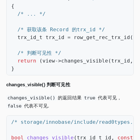
{
/* ... */
/* 获取该条 Record 的trx_id */
trx_id_t
trx_id
=
row_get_rec_trx_id
(
re
/* 判断可见性 */
return
(
view
->
changes_visible
(
trx_id
,
i
}
changes_visible() 判断可见性
changes_visible()
的返回结果
true
代表可见，
false
代表不可见.
/* storage/innobase/include/read0types.h 
bool
changes_visible
(
trx_id_t
id
,
const
t