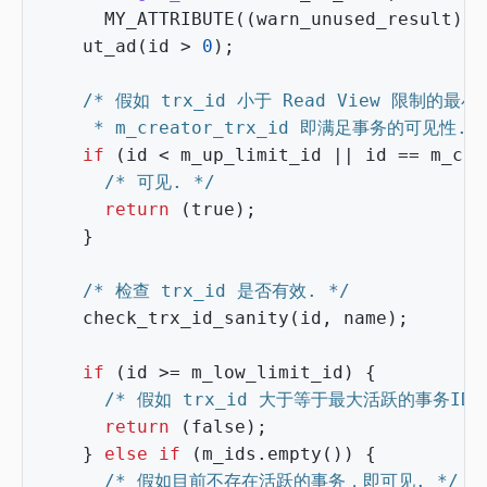
MY_ATTRIBUTE
((
warn_unused_result
))
ut_ad
(
id
>
0
);
     * m_creator_trx_id 即满足事务的可见性. 
if
(
id
<
m_up_limit_id
||
id
==
m_cre
/* 可见. */
return
(
true
);
}
/* 检查 trx_id 是否有效. */
check_trx_id_sanity
(
id
,
name
);
if
(
id
>=
m_low_limit_id
)
{
/* 假如 trx_id 大于等于最大活跃的事务ID m_
return
(
false
);
}
else
if
(
m_ids
.
empty
())
{
/* 假如目前不存在活跃的事务，即可见. */