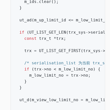
m_ids
.
clear
();
}
ut_ad
(
m_up_limit_id
<=
m_low_limit_i
if
(
UT_LIST_GET_LEN
(
trx_sys
->
seriali
const
trx_t
*
trx
;
trx
=
UT_LIST_GET_FIRST
(
trx_sys
->
s
/* serialisation_list 为当前 trx_s
if
(
trx
->
no
<
m_low_limit_no
)
{
m_low_limit_no
=
trx
->
no
;
}
}
ut_d
(
m_view_low_limit_no
=
m_low_lim