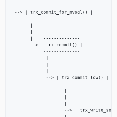
|
------------------------
-->
|
trx_commit_for_mysql
()
|
------------------------
|
|
|
--------------
-->
|
trx_commit
()
|
--------------
|
|
|
------------------
-->
|
trx_commit_low
()
|
------------------
|
|
|
---------------
-->
|
trx_write_seri
|
---------------