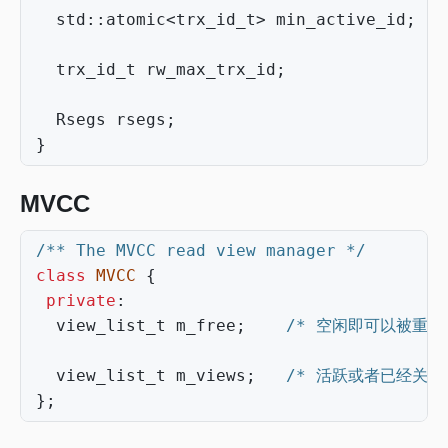
std
::
atomic
<
trx_id_t
>
min_active_id
;
trx_id_t
rw_max_trx_id
;
Rsegs
rsegs
;
}
MVCC
/** The MVCC read view manager */
class
MVCC
{
private
:
view_list_t
m_free
;
/* 空闲即可以被重复使
view_list_t
m_views
;
/* 活跃或者已经关闭的
};