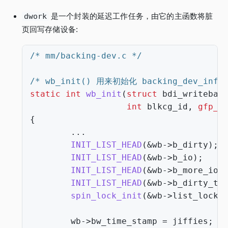
dwork
是一个封装的延迟工作任务，由它的主函数将脏
页回写存储设备:
/* mm/backing-dev.c */
/* wb_init() 用来初始化 backing_dev_info 
static
int
wb_init
(
struct
bdi_writebac
int
blkcg_id
,
gfp_t
{
...
INIT_LIST_HEAD
(
&
wb
->
b_dirty
);
INIT_LIST_HEAD
(
&
wb
->
b_io
);
INIT_LIST_HEAD
(
&
wb
->
b_more_io
)
INIT_LIST_HEAD
(
&
wb
->
b_dirty_ti
spin_lock_init
(
&
wb
->
list_lock
)
wb
->
bw_time_stamp
=
jiffies
;