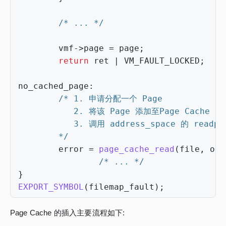
/* ... */
vmf
->
page
=
page
;
return
ret
|
VM_FAULT_LOCKED
;
no_cached_page
:
        */
error
=
page_cache_read
(
file
,
off
/* ... */
}
EXPORT_SYMBOL
(
filemap_fault
);
Page Cache 的插入主要流程如下: