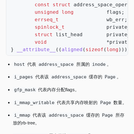
const
struct
address_space_operat
unsigned
long
flags
;
errseq_t
wb_err
;
spinlock_t
private_l
struct
list_head
private_l
void
*
private_
}
__attribute__
((
aligned
(
sizeof
(
long
))))
host
代表
address_space
所属的
inode
。
i_pages
代表该
address_space
缓存的
Page
。
gfp_mask
代表内存分配flags。
i_mmap_writable
代表共享内存映射的
Page
数量。
i_mmap
代表该
address_space
缓存的
Page
所存
放的rb-tree。