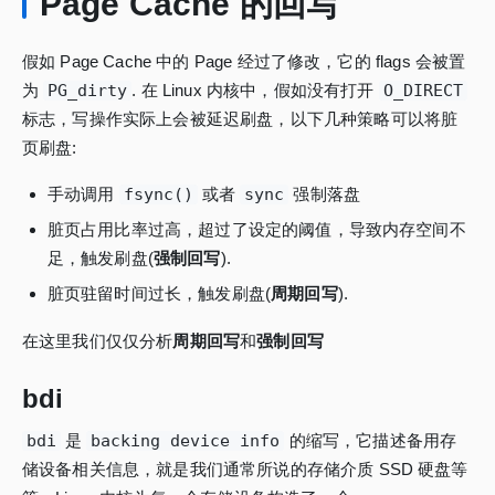
Page Cache 的回写
假如 Page Cache 中的 Page 经过了修改，它的 flags 会被置
为
PG_dirty
. 在 Linux 内核中，假如没有打开
O_DIRECT
标志，写操作实际上会被延迟刷盘，以下几种策略可以将脏
页刷盘:
手动调用
fsync()
或者
sync
强制落盘
脏页占用比率过高，超过了设定的阈值，导致内存空间不
足，触发刷盘(
强制回写
).
脏页驻留时间过长，触发刷盘(
周期回写
).
在这里我们仅仅分析
周期回写
和
强制回写
bdi
bdi
是
backing device info
的缩写，它描述备用存
储设备相关信息，就是我们通常所说的存储介质 SSD 硬盘等