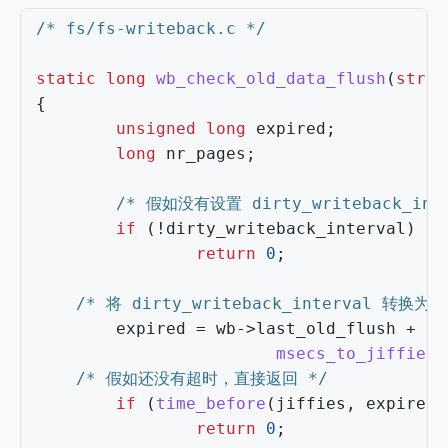
/* fs/fs-writeback.c */
static
long
wb_check_old_data_flush
(
struc
{
unsigned
long
expired
;
long
nr_pages
;
/* 假如没有设置 dirty_writeback_int
if
(
!
dirty_writeback_interval
)
return
0
;
/* 将 dirty_writeback_interval 转换
expired
=
wb
->
last_old_flush
+
msecs_to_jiffies
(
/* 假如还没有超时，直接返回 */
if
(
time_before
(
jiffies
,
expired
)
return
0
;