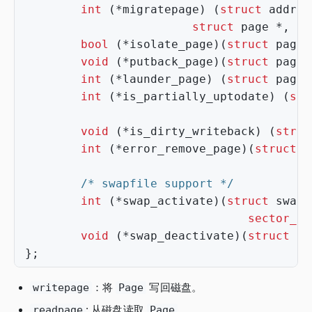
int
(
*
migratepage
)
(
struct
addres
struct
page
*
,
st
bool
(
*
isolate_page
)(
struct
page
void
(
*
putback_page
)(
struct
page
int
(
*
launder_page
)
(
struct
page
int
(
*
is_partially_uptodate
)
(
str
u
void
(
*
is_dirty_writeback
)
(
struc
int
(
*
error_remove_page
)(
struct
a
/* swapfile support */
int
(
*
swap_activate
)(
struct
swap_
sector_t
void
(
*
swap_deactivate
)(
struct
fi
};
writepage
：将
Page
写回磁盘。
readpage
: 从磁盘读取
Page
。