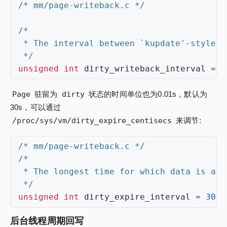
/* mm/page-writeback.c */
 */
unsigned
int
dirty_writeback_interval
=
5
Page
驻留为
dirty
状态的时间单位也为0.01s，默认为
30s，可以通过
/proc/sys/vm/dirty_expire_centisecs
来调节:
/* mm/page-writeback.c */
 */
unsigned
int
dirty_expire_interval
=
30
*
后台线程周期回写