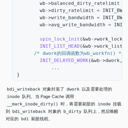
wb
->
balanced_dirty_ratelimit
=
wb
->
dirty_ratelimit
=
INIT_BW
;
wb
->
write_bandwidth
=
INIT_BW
;
wb
->
avg_write_bandwidth
=
INIT
spin_lock_init
(
&
wb
->
work_lock
)
INIT_LIST_HEAD
(
&
wb
->
work_list
)
/* dwork的回调函数为wb_workfn() */
INIT_DELAYED_WORK
(
&
wb
->
dwork
,
...
}
bdi_writeback
对象封装了
dwork
以及需要处理的
inode
队列。当 Page Cache 调用
__mark_inode_dirty()
时，将需要刷脏的
inode
挂载
到
bdi_writeback
对象的
b_dirty
队列上，然后唤醒
对应的
bdi
刷脏线程。