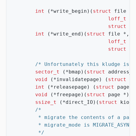
int
(
*
write_begin
)(
struct
file
*
,
loff_t
po
struct
pa
int
(
*
write_end
)(
struct
file
*
,
s
loff_t
po
struct
pa
/* Unfortunately this kludge is n
sector_t
(
*
bmap
)(
struct
address_s
void
(
*
invalidatepage
)
(
struct
pa
int
(
*
releasepage
)
(
struct
page
*
void
(
*
freepage
)(
struct
page
*
);
ssize_t
(
*
direct_IO
)(
struct
kiocb
         */