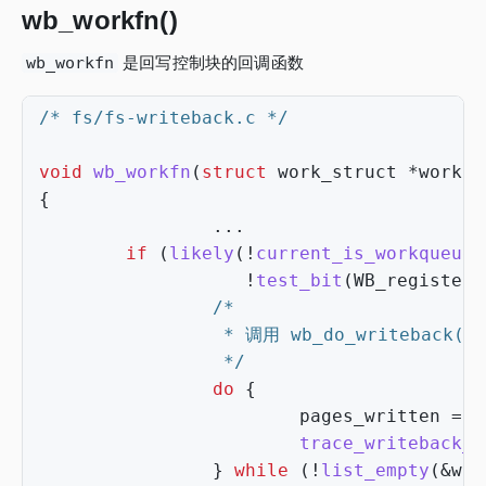
wb_workfn()
wb_workfn
是回写控制块的回调函数
/* fs/fs-writeback.c */
void
wb_workfn
(
struct
work_struct
*
work
)
{
...
if
(
likely
(
!
current_is_workqueue_
!
test_bit
(
WB_registere
                 */
do
{
pages_written
=
w
trace_writeback_p
}
while
(
!
list_empty
(
&
wb
-