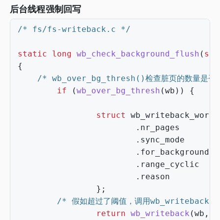
后台线程强制回写
/* fs/fs-writeback.c */
static
long
wb_check_background_flush
(
str
{
/* wb_over_bg_thresh()检查脏页的数量
if
(
wb_over_bg_thresh
(
wb
))
{
struct
wb_writeback_work
.
nr_pages
=
.
sync_mode
=
.
for_background
=
.
range_cyclic
=
.
reason
=
};
/* 假如超过了阈值，调用wb_writeback()
return
wb_writeback
(
wb
,
&