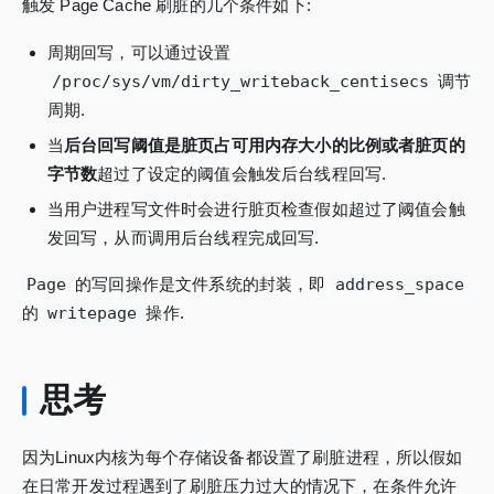
触发 Page Cache 刷脏的几个条件如下:
周期回写，可以通过设置
/proc/sys/vm/dirty_writeback_centisecs
调节
周期.
当
后台回写阈值是脏页占可用内存大小的比例或者脏页的
字节数
超过了设定的阈值会触发后台线程回写.
当用户进程写文件时会进行脏页检查假如超过了阈值会触
发回写，从而调用后台线程完成回写.
Page
的写回操作是文件系统的封装，即
address_space
的
writepage
操作.
思考
因为Linux内核为每个存储设备都设置了刷脏进程，所以假如
在日常开发过程遇到了刷脏压力过大的情况下，在条件允许