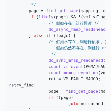
         */
page
=
find_get_page
(
mapping
,
off
if
(
likely
(
page
)
&&
!
(
vmf
->
flags
/* 假如存在，进行预读 */
do_async_mmap_readahead
(
v
}
else
if
(
!
page
)
{
                 */
do_sync_mmap_readahead
(
vm
count_vm_event
(
PGMAJFAULT
count_memcg_event_mm
(
vmf
-
ret
=
VM_FAULT_MAJOR
;
retry_find
:
page
=
find_get_page
(
mapp
if
(
!
page
)
goto
no_cached_pa
}