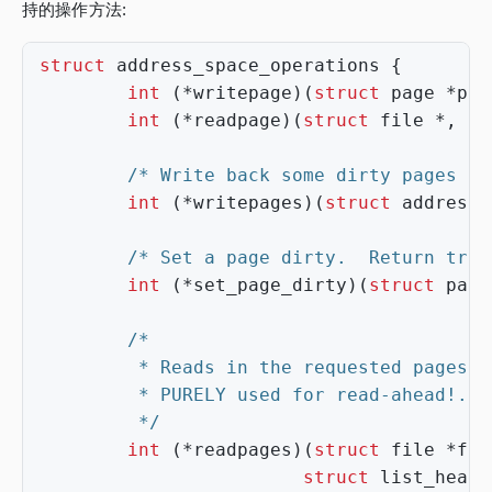
持的操作方法:
struct
address_space_operations
{
int
(
*
writepage
)(
struct
page
*
pag
int
(
*
readpage
)(
struct
file
*
,
st
/* Write back some dirty pages fr
int
(
*
writepages
)(
struct
address_
/* Set a page dirty.  Return true
int
(
*
set_page_dirty
)(
struct
page
         */
int
(
*
readpages
)(
struct
file
*
fil
struct
list_head