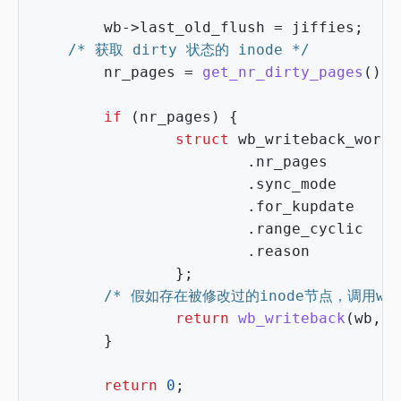
wb
->
last_old_flush
=
jiffies
;
/* 获取 dirty 状态的 inode */
nr_pages
=
get_nr_dirty_pages
();
if
(
nr_pages
)
{
struct
wb_writeback_work
.
nr_pages
=
.
sync_mode
=
.
for_kupdate
=
.
range_cyclic
=
.
reason
=
};
/* 假如存在被修改过的inode节点，调用wb_wr
return
wb_writeback
(
wb
,
&
}
return
0
;