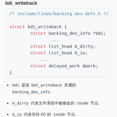
bdi_writeback
/* include/linux/backing-dev-defs.h */
struct
bdi_writeback
{
struct
backing_dev_info
*
bdi
;
/
...
struct
list_head
b_dirty
;
/
struct
list_head
b_io
;
/
...
struct
delayed_work
dwork
;
/
}
bdi
是该
bdi_writeback
所属的
backing_dev_info
.
b_dirty
代表文件系统中被修改的
inode
节点.
b_io
代表等待 I/O 的
inode
节点.