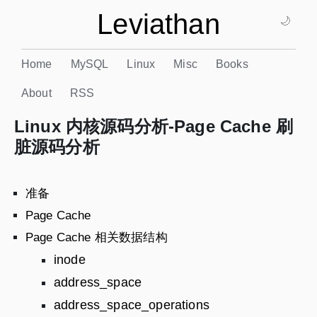
Leviathan
🌙
Home
MySQL
Linux
Misc
Books
About
RSS
Linux 内核源码分析-Page Cache 刷
脏源码分析
准备
Page Cache
Page Cache 相关数据结构
inode
address_space
address_space_operations